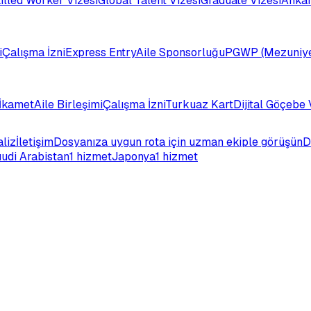
illed Worker Vizesi
Global Talent Vizesi
Graduate Vizesi
Ankar
i
Çalışma İzni
Express Entry
Aile Sponsorluğu
PGWP (Mezuniye
İkamet
Aile Birleşimi
Çalışma İzni
Turkuaz Kart
Dijital Göçebe 
aliz
İletişim
Dosyanıza uygun rota için uzman ekiple görüşün
D
udi Arabistan
1 hizmet
Japonya
1 hizmet