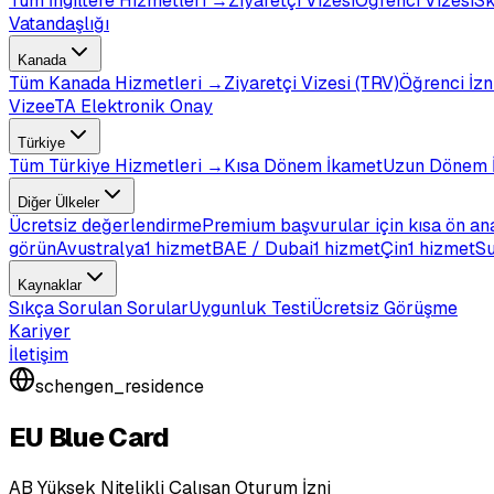
Tüm
İngiltere
Hizmetleri →
Ziyaretçi Vizesi
Öğrenci Vizesi
Sk
Vatandaşlığı
Kanada
Tüm
Kanada
Hizmetleri →
Ziyaretçi Vizesi (TRV)
Öğrenci İzn
Vize
eTA Elektronik Onay
Türkiye
Tüm
Türkiye
Hizmetleri →
Kısa Dönem İkamet
Uzun Dönem 
Diğer Ülkeler
Ücretsiz değerlendirme
Premium başvurular için kısa ön an
görün
Avustralya
1 hizmet
BAE / Dubai
1 hizmet
Çin
1 hizmet
Su
Kaynaklar
Sıkça Sorulan Sorular
Uygunluk Testi
Ücretsiz Görüşme
Kariyer
İletişim
schengen_residence
EU Blue Card
AB Yüksek Nitelikli Çalışan Oturum İzni