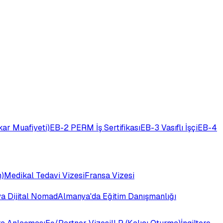
ar Muafiyeti)
EB-2 PERM İş Sertifikası
EB-3 Vasıflı İşçi
EB-4
)
Medikal Tedavi Vizesi
Fransa Vizesi
ya Dijital Nomad
Almanya'da Eğitim Danışmanlığı