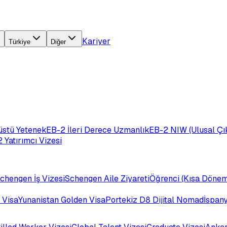
Kariyer
Türkiye
Diğer
üstü Yetenek
EB-2 İleri Derece Uzmanlık
EB-2 NIW (Ulusal Çık
 Yatırımcı Vizesi
chengen İş Vizesi
Schengen Aile Ziyareti
Öğrenci (Kısa Dönem
 Visa
Yunanistan Golden Visa
Portekiz D8 Dijital Nomad
İspan