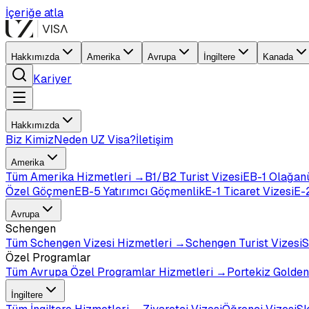
İçeriğe atla
Hakkımızda
Amerika
Avrupa
İngiltere
Kanada
Kariyer
Hakkımızda
Biz Kimiz
Neden UZ Visa?
İletişim
Amerika
Tüm
Amerika
Hizmetleri →
B1/B2 Turist Vizesi
EB-1 Olağan
Özel Göçmen
EB-5 Yatırımcı Göçmenlik
E-1 Ticaret Vizesi
E-2
Avrupa
Schengen
Tüm
Schengen Vizesi
Hizmetleri →
Schengen Turist Vizesi
S
Özel Programlar
Tüm
Avrupa Özel Programlar
Hizmetleri →
Portekiz Golden
İngiltere