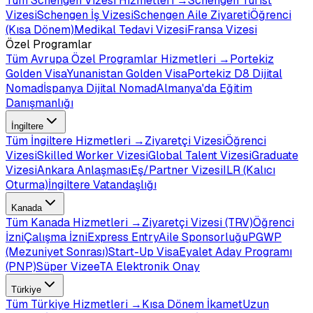
Tüm
Schengen Vizesi
Hizmetleri →
Schengen Turist
Vizesi
Schengen İş Vizesi
Schengen Aile Ziyareti
Öğrenci
(Kısa Dönem)
Medikal Tedavi Vizesi
Fransa Vizesi
Özel Programlar
Tüm
Avrupa Özel Programlar
Hizmetleri →
Portekiz
Golden Visa
Yunanistan Golden Visa
Portekiz D8 Dijital
Nomad
İspanya Dijital Nomad
Almanya'da Eğitim
Danışmanlığı
İngiltere
Tüm
İngiltere
Hizmetleri →
Ziyaretçi Vizesi
Öğrenci
Vizesi
Skilled Worker Vizesi
Global Talent Vizesi
Graduate
Vizesi
Ankara Anlaşması
Eş/Partner Vizesi
ILR (Kalıcı
Oturma)
İngiltere Vatandaşlığı
Kanada
Tüm
Kanada
Hizmetleri →
Ziyaretçi Vizesi (TRV)
Öğrenci
İzni
Çalışma İzni
Express Entry
Aile Sponsorluğu
PGWP
(Mezuniyet Sonrası)
Start-Up Visa
Eyalet Aday Programı
(PNP)
Süper Vize
eTA Elektronik Onay
Türkiye
Tüm
Türkiye
Hizmetleri →
Kısa Dönem İkamet
Uzun