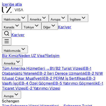
İçeriğe atla
Hakkımızda
Amerika
Avrupa
İngiltere
Kariyer
Kanada
Türkiye
Diğer
Kariyer
Hakkımızda
Biz Kimiz
Neden UZ Visa?
İletişim
Amerika
Tüm
Amerika
Hizmetleri →
B1/B2 Turist Vizesi
EB-1
Olağanüstü Yetenek
EB-2 İleri Derece Uzmanlık
EB-2 NIW
(Ulusal Çıkar Muafiyeti)
EB-2 PERM İş Sertifikası
EB-3
Vasıflı İşçi
EB-4 Özel Göçmen
EB-5 Yatırımcı Göçmenlik
E-1
Ticaret Vizesi
E-2 Yatırımcı Vizesi
Avrupa
Schengen