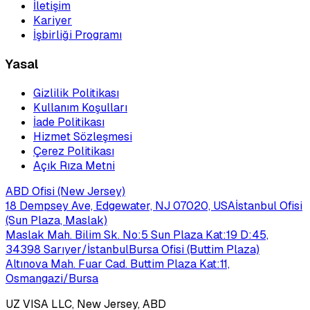
İletişim
Kariyer
İşbirliği Programı
Yasal
Gizlilik Politikası
Kullanım Koşulları
İade Politikası
Hizmet Sözleşmesi
Çerez Politikası
Açık Rıza Metni
ABD Ofisi (New Jersey)
18 Dempsey Ave, Edgewater, NJ 07020, USA
İstanbul Ofisi
(Sun Plaza, Maslak)
Maslak Mah. Bilim Sk. No:5 Sun Plaza Kat:19 D:45,
34398 Sarıyer/İstanbul
Bursa Ofisi (Buttim Plaza)
Altınova Mah. Fuar Cad. Buttim Plaza Kat:11,
Osmangazi/Bursa
UZ VISA LLC, New Jersey, ABD