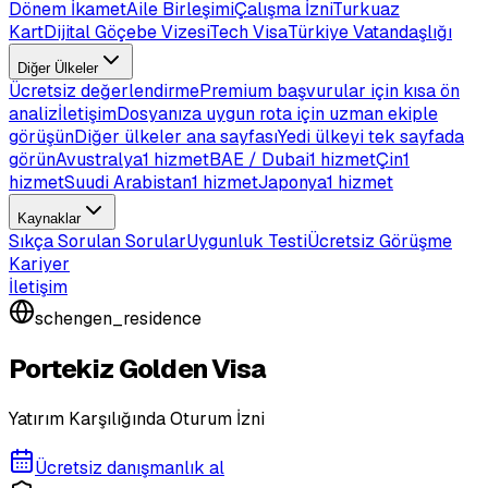
Dönem İkamet
Aile Birleşimi
Çalışma İzni
Turkuaz
Kart
Dijital Göçebe Vizesi
Tech Visa
Türkiye Vatandaşlığı
Diğer Ülkeler
Ücretsiz değerlendirme
Premium başvurular için kısa ön
analiz
İletişim
Dosyanıza uygun rota için uzman ekiple
görüşün
Diğer ülkeler ana sayfası
Yedi ülkeyi tek sayfada
görün
Avustralya
1 hizmet
BAE / Dubai
1 hizmet
Çin
1
hizmet
Suudi Arabistan
1 hizmet
Japonya
1 hizmet
Kaynaklar
Sıkça Sorulan Sorular
Uygunluk Testi
Ücretsiz Görüşme
Kariyer
İletişim
schengen_residence
Portekiz Golden Visa
Yatırım Karşılığında Oturum İzni
Ücretsiz danışmanlık al