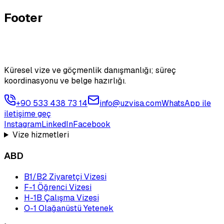
Footer
Küresel vize ve göçmenlik danışmanlığı; süreç
koordinasyonu ve belge hazırlığı.
+90 533 438 73 14
info@uzvisa.com
WhatsApp ile
iletişime geç
Instagram
LinkedIn
Facebook
Vize hizmetleri
ABD
B1/B2 Ziyaretçi Vizesi
F-1 Öğrenci Vizesi
H-1B Çalışma Vizesi
O-1 Olağanüstü Yetenek