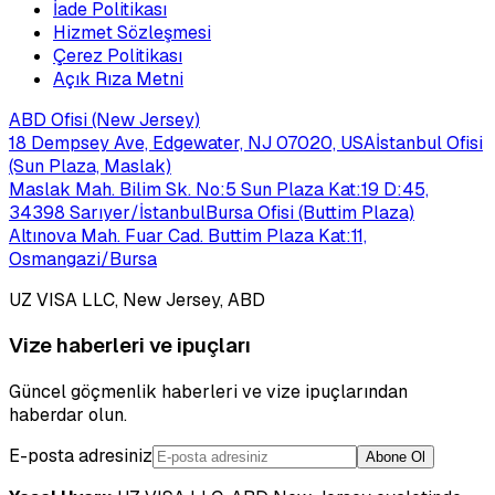
İade Politikası
Hizmet Sözleşmesi
Çerez Politikası
Açık Rıza Metni
ABD Ofisi (New Jersey)
18 Dempsey Ave, Edgewater, NJ 07020, USA
İstanbul Ofisi
(Sun Plaza, Maslak)
Maslak Mah. Bilim Sk. No:5 Sun Plaza Kat:19 D:45,
34398 Sarıyer/İstanbul
Bursa Ofisi (Buttim Plaza)
Altınova Mah. Fuar Cad. Buttim Plaza Kat:11,
Osmangazi/Bursa
UZ VISA LLC, New Jersey, ABD
Vize haberleri ve ipuçları
Güncel göçmenlik haberleri ve vize ipuçlarından
haberdar olun.
E-posta adresiniz
Abone Ol