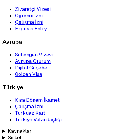
Ziyaretçi Vizesi
Öğrenci İzni
Çalışma İzni
Express Entry
Avrupa
Schengen Vizesi
Avrupa Oturum
Dijital Göçebe
Golden Visa
Türkiye
Kısa Dönem İkamet
Çalışma İzni
Turkuaz Kart
Türkiye Vatandaşlığı
Kaynaklar
Şirket