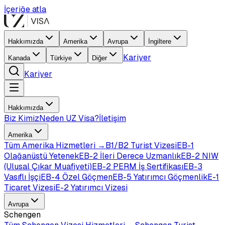
İçeriğe atla
Hakkımızda
Amerika
Avrupa
İngiltere
Kariyer
Kanada
Türkiye
Diğer
Kariyer
Hakkımızda
Biz Kimiz
Neden UZ Visa?
İletişim
Amerika
Tüm
Amerika
Hizmetleri →
B1/B2 Turist Vizesi
EB-1
Olağanüstü Yetenek
EB-2 İleri Derece Uzmanlık
EB-2 NIW
(Ulusal Çıkar Muafiyeti)
EB-2 PERM İş Sertifikası
EB-3
Vasıflı İşçi
EB-4 Özel Göçmen
EB-5 Yatırımcı Göçmenlik
E-1
Ticaret Vizesi
E-2 Yatırımcı Vizesi
Avrupa
Schengen