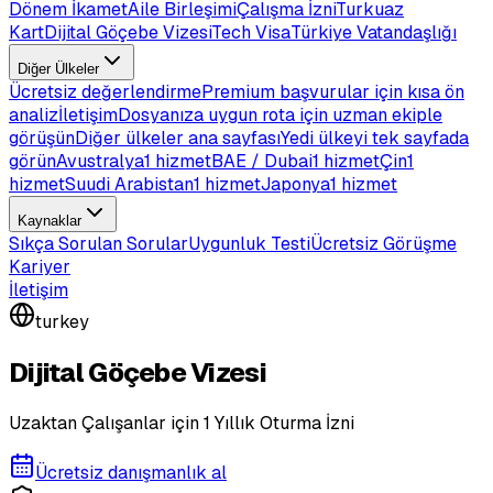
Dönem İkamet
Aile Birleşimi
Çalışma İzni
Turkuaz
Kart
Dijital Göçebe Vizesi
Tech Visa
Türkiye Vatandaşlığı
Diğer Ülkeler
Ücretsiz değerlendirme
Premium başvurular için kısa ön
analiz
İletişim
Dosyanıza uygun rota için uzman ekiple
görüşün
Diğer ülkeler ana sayfası
Yedi ülkeyi tek sayfada
görün
Avustralya
1 hizmet
BAE / Dubai
1 hizmet
Çin
1
hizmet
Suudi Arabistan
1 hizmet
Japonya
1 hizmet
Kaynaklar
Sıkça Sorulan Sorular
Uygunluk Testi
Ücretsiz Görüşme
Kariyer
İletişim
turkey
Dijital Göçebe Vizesi
Uzaktan Çalışanlar için 1 Yıllık Oturma İzni
Ücretsiz danışmanlık al