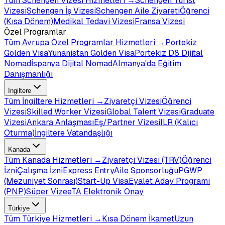
Tüm
Schengen Vizesi
Hizmetleri →
Schengen Turist
Vizesi
Schengen İş Vizesi
Schengen Aile Ziyareti
Öğrenci
(Kısa Dönem)
Medikal Tedavi Vizesi
Fransa Vizesi
Özel Programlar
Tüm
Avrupa Özel Programlar
Hizmetleri →
Portekiz
Golden Visa
Yunanistan Golden Visa
Portekiz D8 Dijital
Nomad
İspanya Dijital Nomad
Almanya'da Eğitim
Danışmanlığı
İngiltere
Tüm
İngiltere
Hizmetleri →
Ziyaretçi Vizesi
Öğrenci
Vizesi
Skilled Worker Vizesi
Global Talent Vizesi
Graduate
Vizesi
Ankara Anlaşması
Eş/Partner Vizesi
ILR (Kalıcı
Oturma)
İngiltere Vatandaşlığı
Kanada
Tüm
Kanada
Hizmetleri →
Ziyaretçi Vizesi (TRV)
Öğrenci
İzni
Çalışma İzni
Express Entry
Aile Sponsorluğu
PGWP
(Mezuniyet Sonrası)
Start-Up Visa
Eyalet Aday Programı
(PNP)
Süper Vize
eTA Elektronik Onay
Türkiye
Tüm
Türkiye
Hizmetleri →
Kısa Dönem İkamet
Uzun