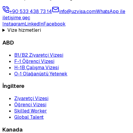
+90 533 438 73 14
info@uzvisa.com
WhatsApp ile
iletişime geç
Instagram
LinkedIn
Facebook
Vize hizmetleri
ABD
B1/B2 Ziyaretçi Vizesi
F-1 Öğrenci Vizesi
H-1B Çalışma Vizesi
O-1 Olağanüstü Yetenek
İngiltere
Ziyaretçi Vizesi
Öğrenci Vizesi
Skilled Worker
Global Talent
Kanada