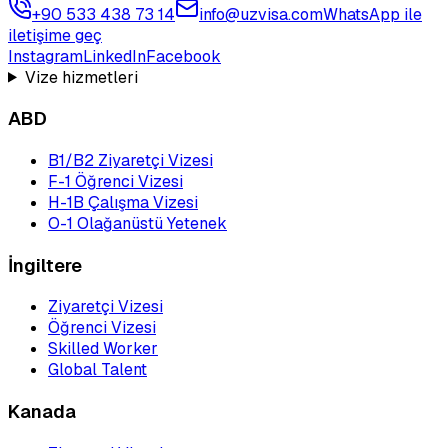
+90 533 438 73 14
info@uzvisa.com
WhatsApp ile
iletişime geç
Instagram
LinkedIn
Facebook
Vize hizmetleri
ABD
B1/B2 Ziyaretçi Vizesi
F-1 Öğrenci Vizesi
H-1B Çalışma Vizesi
O-1 Olağanüstü Yetenek
İngiltere
Ziyaretçi Vizesi
Öğrenci Vizesi
Skilled Worker
Global Talent
Kanada