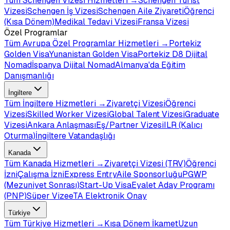
Tüm
Schengen Vizesi
Hizmetleri →
Schengen Turist
Vizesi
Schengen İş Vizesi
Schengen Aile Ziyareti
Öğrenci
(Kısa Dönem)
Medikal Tedavi Vizesi
Fransa Vizesi
Özel Programlar
Tüm
Avrupa Özel Programlar
Hizmetleri →
Portekiz
Golden Visa
Yunanistan Golden Visa
Portekiz D8 Dijital
Nomad
İspanya Dijital Nomad
Almanya'da Eğitim
Danışmanlığı
İngiltere
Tüm
İngiltere
Hizmetleri →
Ziyaretçi Vizesi
Öğrenci
Vizesi
Skilled Worker Vizesi
Global Talent Vizesi
Graduate
Vizesi
Ankara Anlaşması
Eş/Partner Vizesi
ILR (Kalıcı
Oturma)
İngiltere Vatandaşlığı
Kanada
Tüm
Kanada
Hizmetleri →
Ziyaretçi Vizesi (TRV)
Öğrenci
İzni
Çalışma İzni
Express Entry
Aile Sponsorluğu
PGWP
(Mezuniyet Sonrası)
Start-Up Visa
Eyalet Aday Programı
(PNP)
Süper Vize
eTA Elektronik Onay
Türkiye
Tüm
Türkiye
Hizmetleri →
Kısa Dönem İkamet
Uzun