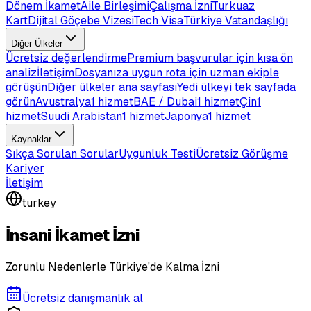
Dönem İkamet
Aile Birleşimi
Çalışma İzni
Turkuaz
Kart
Dijital Göçebe Vizesi
Tech Visa
Türkiye Vatandaşlığı
Diğer Ülkeler
Ücretsiz değerlendirme
Premium başvurular için kısa ön
analiz
İletişim
Dosyanıza uygun rota için uzman ekiple
görüşün
Diğer ülkeler ana sayfası
Yedi ülkeyi tek sayfada
görün
Avustralya
1 hizmet
BAE / Dubai
1 hizmet
Çin
1
hizmet
Suudi Arabistan
1 hizmet
Japonya
1 hizmet
Kaynaklar
Sıkça Sorulan Sorular
Uygunluk Testi
Ücretsiz Görüşme
Kariyer
İletişim
turkey
İnsani İkamet İzni
Zorunlu Nedenlerle Türkiye'de Kalma İzni
Ücretsiz danışmanlık al