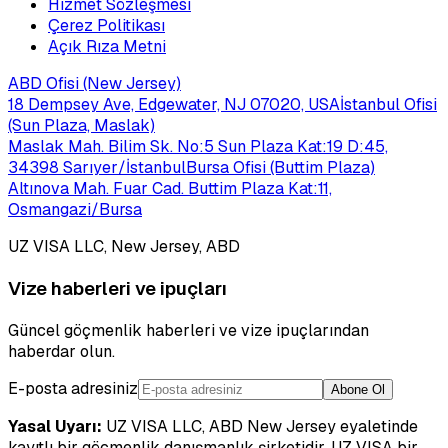
Hizmet Sözleşmesi
Çerez Politikası
Açık Rıza Metni
ABD Ofisi (New Jersey)
18 Dempsey Ave, Edgewater, NJ 07020, USA
İstanbul Ofisi
(Sun Plaza, Maslak)
Maslak Mah. Bilim Sk. No:5 Sun Plaza Kat:19 D:45,
34398 Sarıyer/İstanbul
Bursa Ofisi (Buttim Plaza)
Altınova Mah. Fuar Cad. Buttim Plaza Kat:11,
Osmangazi/Bursa
UZ VISA LLC, New Jersey, ABD
Vize haberleri ve ipuçları
Güncel göçmenlik haberleri ve vize ipuçlarından
haberdar olun.
E-posta adresiniz
Abone Ol
Yasal Uyarı:
UZ VISA LLC, ABD New Jersey eyaletinde
kayıtlı bir göçmenlik danışmanlık şirketidir. UZ VISA bir