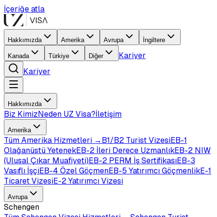
İçeriğe atla
Hakkımızda
Amerika
Avrupa
İngiltere
Kariyer
Kanada
Türkiye
Diğer
Kariyer
Hakkımızda
Biz Kimiz
Neden UZ Visa?
İletişim
Amerika
Tüm
Amerika
Hizmetleri →
B1/B2 Turist Vizesi
EB-1
Olağanüstü Yetenek
EB-2 İleri Derece Uzmanlık
EB-2 NIW
(Ulusal Çıkar Muafiyeti)
EB-2 PERM İş Sertifikası
EB-3
Vasıflı İşçi
EB-4 Özel Göçmen
EB-5 Yatırımcı Göçmenlik
E-1
Ticaret Vizesi
E-2 Yatırımcı Vizesi
Avrupa
Schengen