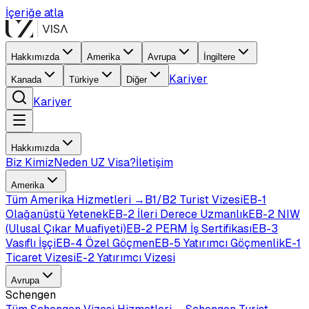
İçeriğe atla
Hakkımızda
Amerika
Avrupa
İngiltere
Kariyer
Kanada
Türkiye
Diğer
Kariyer
Hakkımızda
Biz Kimiz
Neden UZ Visa?
İletişim
Amerika
Tüm
Amerika
Hizmetleri →
B1/B2 Turist Vizesi
EB-1
Olağanüstü Yetenek
EB-2 İleri Derece Uzmanlık
EB-2 NIW
(Ulusal Çıkar Muafiyeti)
EB-2 PERM İş Sertifikası
EB-3
Vasıflı İşçi
EB-4 Özel Göçmen
EB-5 Yatırımcı Göçmenlik
E-1
Ticaret Vizesi
E-2 Yatırımcı Vizesi
Avrupa
Schengen