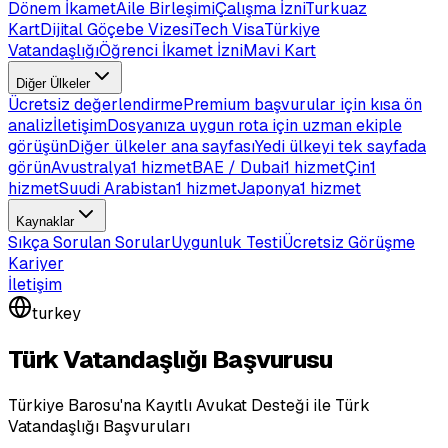
Dönem İkamet
Aile Birleşimi
Çalışma İzni
Turkuaz
Kart
Dijital Göçebe Vizesi
Tech Visa
Türkiye
Vatandaşlığı
Öğrenci İkamet İzni
Mavi Kart
Diğer Ülkeler
Ücretsiz değerlendirme
Premium başvurular için kısa ön
analiz
İletişim
Dosyanıza uygun rota için uzman ekiple
görüşün
Diğer ülkeler ana sayfası
Yedi ülkeyi tek sayfada
görün
Avustralya
1 hizmet
BAE / Dubai
1 hizmet
Çin
1
hizmet
Suudi Arabistan
1 hizmet
Japonya
1 hizmet
Kaynaklar
Sıkça Sorulan Sorular
Uygunluk Testi
Ücretsiz Görüşme
Kariyer
İletişim
turkey
Türk Vatandaşlığı Başvurusu
Türkiye Barosu'na Kayıtlı Avukat Desteği ile Türk
Vatandaşlığı Başvuruları