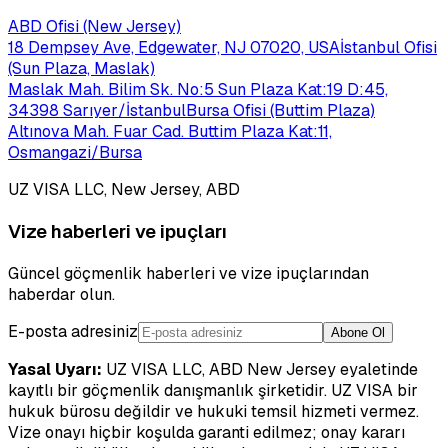
ABD Ofisi (New Jersey)
18 Dempsey Ave, Edgewater, NJ 07020, USA
İstanbul Ofisi
(Sun Plaza, Maslak)
Maslak Mah. Bilim Sk. No:5 Sun Plaza Kat:19 D:45,
34398 Sarıyer/İstanbul
Bursa Ofisi (Buttim Plaza)
Altınova Mah. Fuar Cad. Buttim Plaza Kat:11,
Osmangazi/Bursa
UZ VISA LLC, New Jersey, ABD
Vize haberleri ve ipuçları
Güncel göçmenlik haberleri ve vize ipuçlarından
haberdar olun.
E-posta adresiniz
Abone Ol
Yasal Uyarı:
UZ VISA LLC, ABD New Jersey eyaletinde
kayıtlı bir göçmenlik danışmanlık şirketidir. UZ VISA bir
hukuk bürosu değildir ve hukuki temsil hizmeti vermez.
Vize onayı hiçbir koşulda garanti edilmez; onay kararı