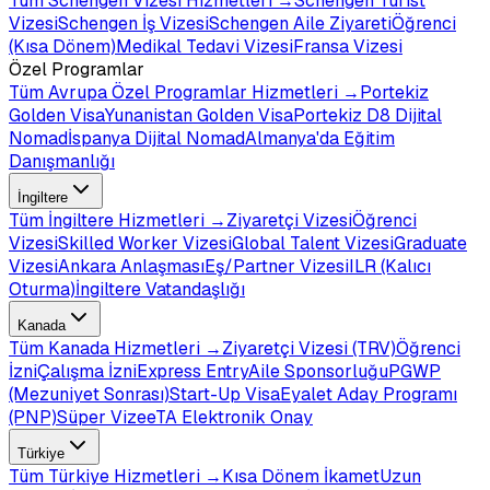
Tüm
Schengen Vizesi
Hizmetleri →
Schengen Turist
Vizesi
Schengen İş Vizesi
Schengen Aile Ziyareti
Öğrenci
(Kısa Dönem)
Medikal Tedavi Vizesi
Fransa Vizesi
Özel Programlar
Tüm
Avrupa Özel Programlar
Hizmetleri →
Portekiz
Golden Visa
Yunanistan Golden Visa
Portekiz D8 Dijital
Nomad
İspanya Dijital Nomad
Almanya'da Eğitim
Danışmanlığı
İngiltere
Tüm
İngiltere
Hizmetleri →
Ziyaretçi Vizesi
Öğrenci
Vizesi
Skilled Worker Vizesi
Global Talent Vizesi
Graduate
Vizesi
Ankara Anlaşması
Eş/Partner Vizesi
ILR (Kalıcı
Oturma)
İngiltere Vatandaşlığı
Kanada
Tüm
Kanada
Hizmetleri →
Ziyaretçi Vizesi (TRV)
Öğrenci
İzni
Çalışma İzni
Express Entry
Aile Sponsorluğu
PGWP
(Mezuniyet Sonrası)
Start-Up Visa
Eyalet Aday Programı
(PNP)
Süper Vize
eTA Elektronik Onay
Türkiye
Tüm
Türkiye
Hizmetleri →
Kısa Dönem İkamet
Uzun