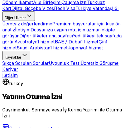
Dönem İkamet
Aile Birleşimi
Çalışma İzni
Turkuaz
Kart
Dijital Göçebe Vizesi
Tech Visa
Türkiye Vatandaşlığı
Diğer Ülkeler
Ücretsiz değerlendirme
Premium başvurular için kısa ön
analiz
İletişim
Dosyanıza uygun rota için uzman ekiple
görüşün
Diğer ülkeler ana sayfası
Yedi ülkeyi tek sayfada
görün
Avustralya
1 hizmet
BAE / Dubai
1 hizmet
Çin
1
hizmet
Suudi Arabistan
1 hizmet
Japonya
1 hizmet
Kaynaklar
Sıkça Sorulan Sorular
Uygunluk Testi
Ücretsiz Görüşme
Kariyer
İletişim
turkey
Yatırım Oturma İzni
Gayrimenkul, Sermaye veya İş Kurma Yatırımı ile Oturma
İzni