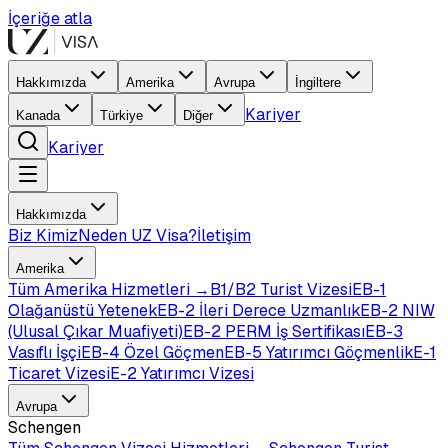
İçeriğe atla
Hakkımızda
Amerika
Avrupa
İngiltere
Kariyer
Kanada
Türkiye
Diğer
Kariyer
Hakkımızda
Biz Kimiz
Neden UZ Visa?
İletişim
Amerika
Tüm
Amerika
Hizmetleri →
B1/B2 Turist Vizesi
EB-1
Olağanüstü Yetenek
EB-2 İleri Derece Uzmanlık
EB-2 NIW
(Ulusal Çıkar Muafiyeti)
EB-2 PERM İş Sertifikası
EB-3
Vasıflı İşçi
EB-4 Özel Göçmen
EB-5 Yatırımcı Göçmenlik
E-1
Ticaret Vizesi
E-2 Yatırımcı Vizesi
Avrupa
Schengen