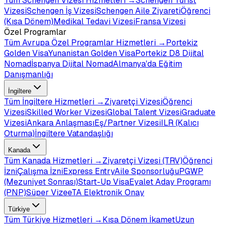
Tüm
Schengen Vizesi
Hizmetleri →
Schengen Turist
Vizesi
Schengen İş Vizesi
Schengen Aile Ziyareti
Öğrenci
(Kısa Dönem)
Medikal Tedavi Vizesi
Fransa Vizesi
Özel Programlar
Tüm
Avrupa Özel Programlar
Hizmetleri →
Portekiz
Golden Visa
Yunanistan Golden Visa
Portekiz D8 Dijital
Nomad
İspanya Dijital Nomad
Almanya'da Eğitim
Danışmanlığı
İngiltere
Tüm
İngiltere
Hizmetleri →
Ziyaretçi Vizesi
Öğrenci
Vizesi
Skilled Worker Vizesi
Global Talent Vizesi
Graduate
Vizesi
Ankara Anlaşması
Eş/Partner Vizesi
ILR (Kalıcı
Oturma)
İngiltere Vatandaşlığı
Kanada
Tüm
Kanada
Hizmetleri →
Ziyaretçi Vizesi (TRV)
Öğrenci
İzni
Çalışma İzni
Express Entry
Aile Sponsorluğu
PGWP
(Mezuniyet Sonrası)
Start-Up Visa
Eyalet Aday Programı
(PNP)
Süper Vize
eTA Elektronik Onay
Türkiye
Tüm
Türkiye
Hizmetleri →
Kısa Dönem İkamet
Uzun