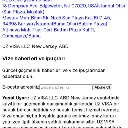
18 Dempsey Ave, Edgewater, NJ 07020, USA
İstanbul Ofisi
(Sun Plaza, Maslak)
Maslak Mah. Bilim Sk. No:5 Sun Plaza Kat:19 D:45,
34398 Sarıyer/İstanbul
Bursa Ofisi (Buttim Plaza)
Altınova Mah. Fuar Cad. Buttim Plaza Kat:11,
Osmangazi/Bursa
UZ VISA LLC, New Jersey, ABD
Vize haberleri ve ipuçları
Güncel göçmenlik haberleri ve vize ipuçlarından
haberdar olun.
E-posta adresiniz
Abone Ol
Yasal Uyarı:
UZ VISA LLC, ABD New Jersey eyaletinde
kayıtlı bir göçmenlik danışmanlık şirketidir. UZ VISA bir
hukuk bürosu değildir ve hukuki temsil hizmeti vermez.
Vize onayı hiçbir koşulda garanti edilmez; onay kararı
yalnızca ilgili ülkenin yetkili makamına aittir. UZ VISA,
başvuru dosyanızın düzenli, tutarlı ve resmi beklentilerle