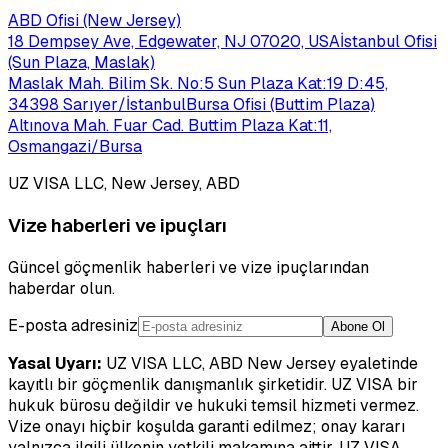
ABD Ofisi (New Jersey)
18 Dempsey Ave, Edgewater, NJ 07020, USA
İstanbul Ofisi
(Sun Plaza, Maslak)
Maslak Mah. Bilim Sk. No:5 Sun Plaza Kat:19 D:45,
34398 Sarıyer/İstanbul
Bursa Ofisi (Buttim Plaza)
Altınova Mah. Fuar Cad. Buttim Plaza Kat:11,
Osmangazi/Bursa
UZ VISA LLC, New Jersey, ABD
Vize haberleri ve ipuçları
Güncel göçmenlik haberleri ve vize ipuçlarından
haberdar olun.
E-posta adresiniz
Abone Ol
Yasal Uyarı:
UZ VISA LLC, ABD New Jersey eyaletinde
kayıtlı bir göçmenlik danışmanlık şirketidir. UZ VISA bir
hukuk bürosu değildir ve hukuki temsil hizmeti vermez.
Vize onayı hiçbir koşulda garanti edilmez; onay kararı
yalnızca ilgili ülkenin yetkili makamına aittir. UZ VISA,