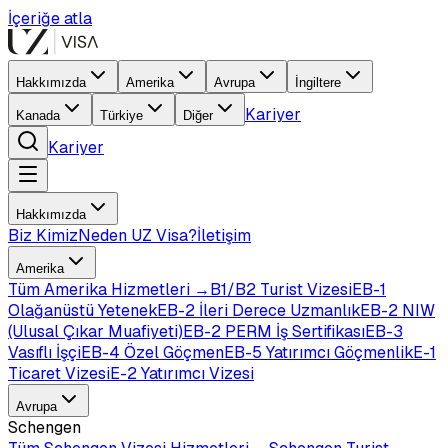
İçeriğe atla
Hakkımızda
Amerika
Avrupa
İngiltere
Kariyer
Kanada
Türkiye
Diğer
Kariyer
Hakkımızda
Biz Kimiz
Neden UZ Visa?
İletişim
Amerika
Tüm
Amerika
Hizmetleri →
B1/B2 Turist Vizesi
EB-1
Olağanüstü Yetenek
EB-2 İleri Derece Uzmanlık
EB-2 NIW
(Ulusal Çıkar Muafiyeti)
EB-2 PERM İş Sertifikası
EB-3
Vasıflı İşçi
EB-4 Özel Göçmen
EB-5 Yatırımcı Göçmenlik
E-1
Ticaret Vizesi
E-2 Yatırımcı Vizesi
Avrupa
Schengen