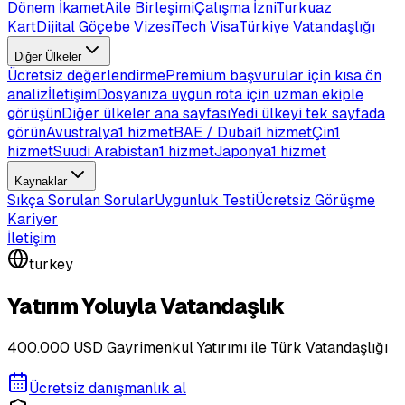
Dönem İkamet
Aile Birleşimi
Çalışma İzni
Turkuaz
Kart
Dijital Göçebe Vizesi
Tech Visa
Türkiye Vatandaşlığı
Diğer Ülkeler
Ücretsiz değerlendirme
Premium başvurular için kısa ön
analiz
İletişim
Dosyanıza uygun rota için uzman ekiple
görüşün
Diğer ülkeler ana sayfası
Yedi ülkeyi tek sayfada
görün
Avustralya
1 hizmet
BAE / Dubai
1 hizmet
Çin
1
hizmet
Suudi Arabistan
1 hizmet
Japonya
1 hizmet
Kaynaklar
Sıkça Sorulan Sorular
Uygunluk Testi
Ücretsiz Görüşme
Kariyer
İletişim
turkey
Yatırım Yoluyla Vatandaşlık
400.000 USD Gayrimenkul Yatırımı ile Türk Vatandaşlığı
Ücretsiz danışmanlık al