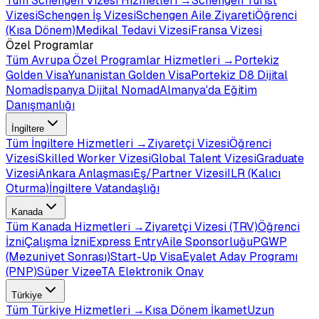
Tüm
Schengen Vizesi
Hizmetleri →
Schengen Turist
Vizesi
Schengen İş Vizesi
Schengen Aile Ziyareti
Öğrenci
(Kısa Dönem)
Medikal Tedavi Vizesi
Fransa Vizesi
Özel Programlar
Tüm
Avrupa Özel Programlar
Hizmetleri →
Portekiz
Golden Visa
Yunanistan Golden Visa
Portekiz D8 Dijital
Nomad
İspanya Dijital Nomad
Almanya'da Eğitim
Danışmanlığı
İngiltere
Tüm
İngiltere
Hizmetleri →
Ziyaretçi Vizesi
Öğrenci
Vizesi
Skilled Worker Vizesi
Global Talent Vizesi
Graduate
Vizesi
Ankara Anlaşması
Eş/Partner Vizesi
ILR (Kalıcı
Oturma)
İngiltere Vatandaşlığı
Kanada
Tüm
Kanada
Hizmetleri →
Ziyaretçi Vizesi (TRV)
Öğrenci
İzni
Çalışma İzni
Express Entry
Aile Sponsorluğu
PGWP
(Mezuniyet Sonrası)
Start-Up Visa
Eyalet Aday Programı
(PNP)
Süper Vize
eTA Elektronik Onay
Türkiye
Tüm
Türkiye
Hizmetleri →
Kısa Dönem İkamet
Uzun